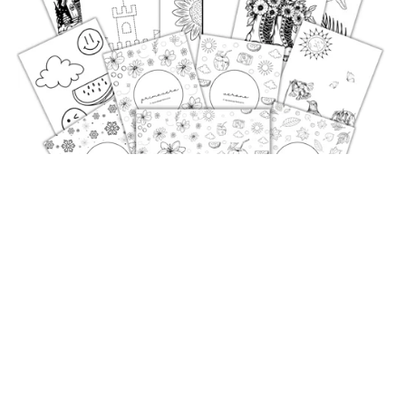
En oferta
Cuaderno de colorear las 4 estaciones
MX$35.00
MX$17.50