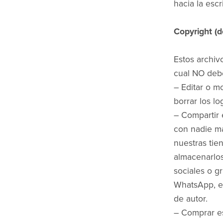
hacia la escr
Copyright (d
Estos archiv
cual NO deb
– Editar o m
borrar los lo
– Compartir 
con nadie má
nuestras tie
almacenarlos
sociales o g
WhatsApp, et
de autor.
– Comprar es