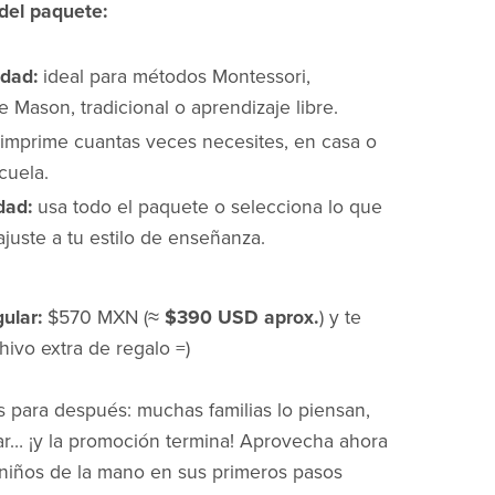
del paquete:
idad:
ideal para métodos Montessori,
e Mason, tradicional o aprendizaje libre.
imprime cuantas veces necesites, en casa o
cuela.
idad:
usa todo el paquete o selecciona lo que
juste a tu estilo de enseñanza.
ular:
$570 MXN (≈
$390 USD aprox.
) y te
hivo extra de regalo =)
s para después: muchas familias lo piensan,
ar… ¡y la promoción termina! Aprovecha ahora
s niños de la mano en sus primeros pasos