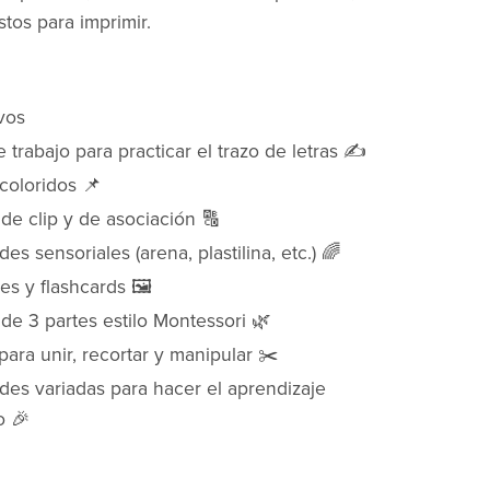
istos para imprimir.
vos
 trabajo para practicar el trazo de letras ✍️
coloridos 📌
 de clip y de asociación 🔠
des sensoriales (arena, plastilina, etc.) 🌈
es y flashcards 🖼️
 de 3 partes estilo Montessori 🌿
ara unir, recortar y manipular ✂️
des variadas para hacer el aprendizaje
o 🎉