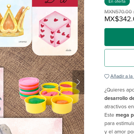
En oferta
MXN570.00
MX$342.
Añadir a la
¿Quieres apo
desarrollo de
atractivos e
Este
mega p
para estimul
y el amor po