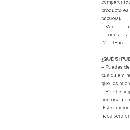
compartir to
producto es 
escuela).
– Vender o di
– Todos los 
WoodFun Pla
¿QUÉ Sí P
– Puedes des
cualquiera 
que los miem
– Puedes imp
personal (fam
Estos imprim
nada será en