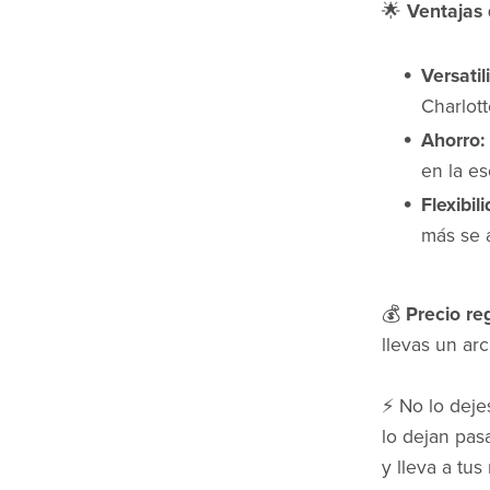
🌟
Ventajas 
Versatil
Charlott
Ahorro:
en la es
Flexibil
más se a
💰
Precio reg
llevas un arc
⚡ No lo deje
lo dejan pas
y lleva a tu