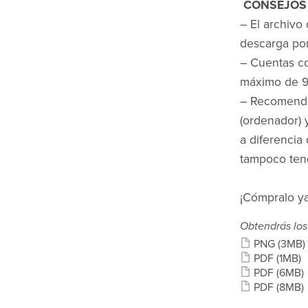
CONSEJOS 
– El archivo 
descarga por
– Cuentas co
máximo de 90
– Recomenda
(ordenador) y
a diferencia 
tampoco tend
¡Cómpralo ya
Obtendrás los
PNG
(3MB)
PDF
(1MB)
PDF
(6MB)
PDF
(8MB)