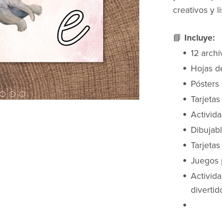
creativos y l
📘
Incluye:
12 archi
Hojas de
Pósters 
Tarjetas
Activida
Dibujabl
Tarjetas
Juegos p
Activida
divertid